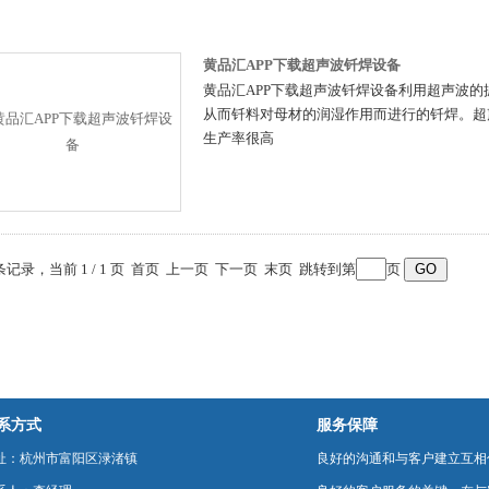
黄品汇APP下载超声波钎焊设备
黄品汇APP下载超声波钎焊设备利用超声波的
从而钎料对母材的润湿作用而进行的钎焊
生产率很高
 条记录，当前 1 / 1 页 首页 上一页 下一页 末页 跳转到第
页
系方式
服务保障
址：杭州市富阳区渌渚镇
良好的沟通和与客户建立互相