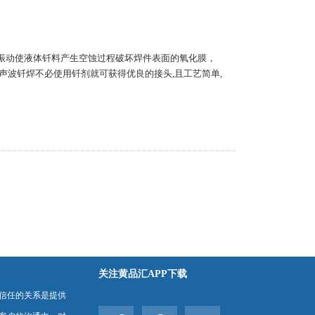
振动使液体钎料产生空蚀过程破坏焊件表面的氧化膜，
。超声波钎焊不必使用钎剂就可获得优良的接头,且工艺简单,
关注黄品汇APP下载
信任的关系是提供