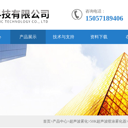
咨询电话：
15057189406
心
产品展示
技术与支持
资料下载
首页
>
产品中心
>
超声波雾化
>
50K超声波喷涂雾化器