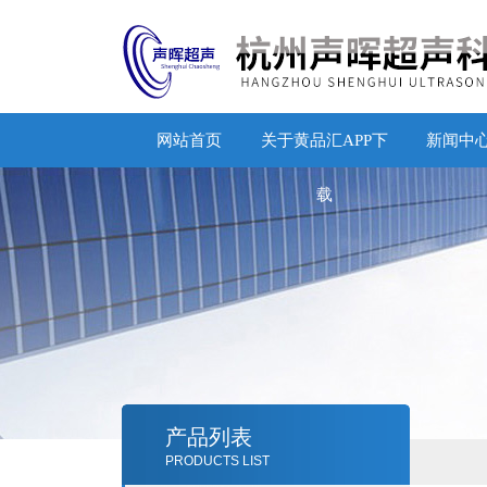
网站首页
关于黄品汇APP下
新闻中
载
产品列表
PRODUCTS LIST