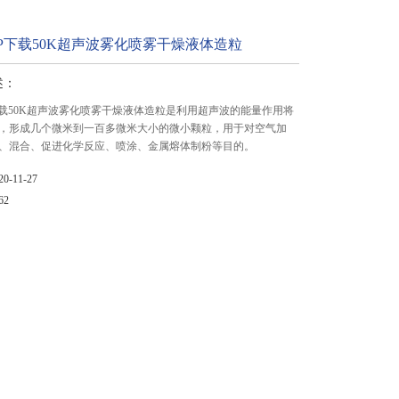
P下载50K超声波雾化喷雾干燥液体造粒
：
下载50K超声波雾化喷雾干燥液体造粒是利用超声波的能量作用将
，形成几个微米到一百多微米大小的微小颗粒，用于对空气加
、混合、促进化学反应、喷涂、金属熔体制粉等目的。
0-11-27
62