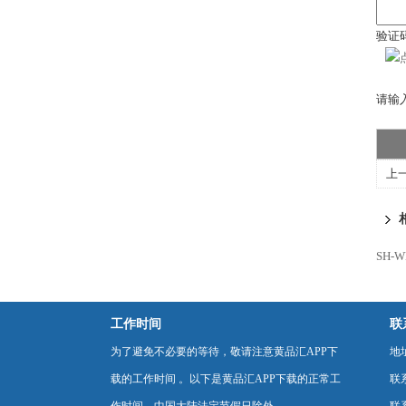
验证码
请输入
上一
SH-
工作时间
联
为了避免不必要的等待，敬请注意黄品汇APP下
地址
载的工作时间 。以下是黄品汇APP下载的正常工
联系