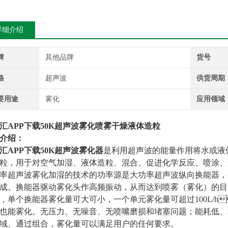
详细介绍
牌
其他品牌
货号
格
超声波
供货周期
要用途
雾化
应用领域
汇APP下载50K超声波雾化喷雾干燥液体造粒
介绍：
汇APP下载50K超声波雾化
器
是利用超声波的能量作用将水或液体打
，用于对空气加湿、液体造粒、混合、促进化学反应、喷涂
率超声波雾化加湿的技术的功率源是大功率超声波纵向换能器，整机由
成。换能器驱动雾化头作高频振动，从而达到喷雾（雾化）的目的
，单个换能器雾化量可大可小，一个单元雾化量可超过
100L/h

也能雾化。无压力、无噪音、无喷嘴磨损和堵塞问题；能耗低
域、通过组合，雾化量可以满足用户的任何要求。